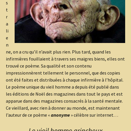
s
t
r
a
li
e
n
ne, on a cru qu’il n’avait plus rien. Plus tard, quand les
infirmières fouillaient à travers ses maigres biens, elles ont
trouvé ce poème. Sa qualité et son contenu
impressionnèrent tellement le personnel, que des copies
ont été faites et distribuées à chaque infirmière à l’hôpital.
Le poème unique du vieil homme a depuis été publié dans
les éditions de Noël des magazines dans tout le pays et est
apparue dans des magazines consacrés à la santé mentale.
Ce vieillard, avec rien à donner au monde, est maintenant
l’auteur de ce poème «
anonyme
» célèbre sur internet…
Le vieil homme grincheux