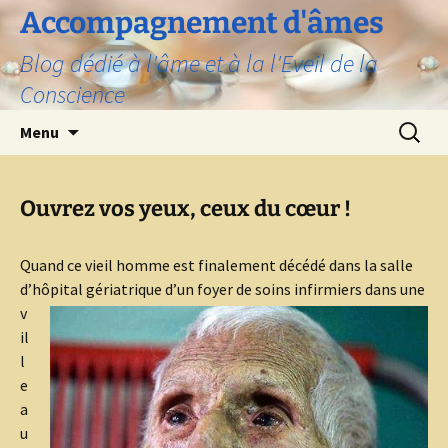
Aller
Accompagnement d'âmes
au
Blog dédié à l'âme et à la l'Eveil de la
contenu
Conscience
Recherc
Menu
Ouvrez vos yeux, ceux du cœur !
Quand ce vieil homme est finalement décédé dans la salle
d’hôpital gériatrique d’un foyer
de soins infirmiers dans une
v
il
l
e
a
u