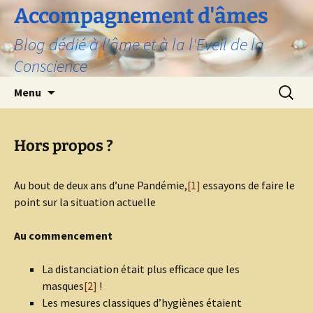
Aller
Accompagnement d'âmes
au
Blog dédié à l'âme et à la l'Eveil de la
contenu
Conscience
Recherc
Menu
Hors propos ?
Au bout de deux ans d’une Pandémie,
[1]
essayons de faire le
point sur la situation actuelle
Au commencement
La distanciation était plus efficace que les
masques
[2]
!
Les mesures classiques d’hygiènes étaient