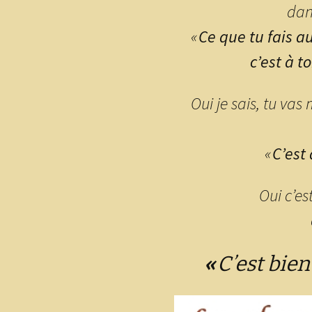
dan
«
Ce que tu fais a
c’est à t
Oui je sais, tu vas 
«
C’est 
Oui c’es
«
C’est bien 