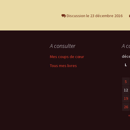
Discussion le 23 décembre 2016
A consulter
A c
déc
Mes coups de cœur
L
Tous mes livres
5
12
19
26
«