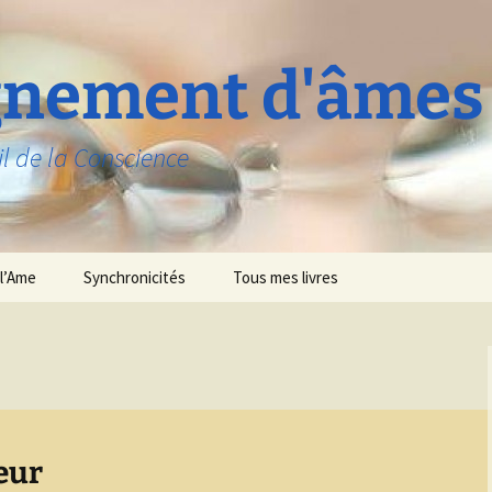
nement d'âmes
il de la Conscience
l’Ame
Synchronicités
Tous mes livres
eur