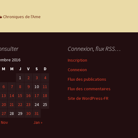
Chroniques de l'Ame
onsulter
Connexion, flux RSS…
embre 2016
Inscription
M
M
J
V
S
D
Connexion
1
2
3
4
Flux des publications
6
7
8
9
10
11
Flux des commentaires
13
14
15
16
17
18
Site de WordPress-FR
20
21
22
23
24
25
27
28
29
30
31
 Nov
Jan »