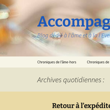
Aller
au
contenu
Accompag
Blog dédié à l'âme et à la l'Eve
Chroniques de l’âme-hors
Chroniques de 
Archives quotidiennes :
Retour à l’expédit