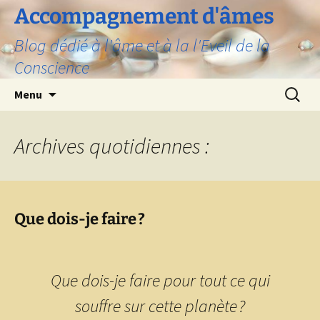
Aller
Accompagnement d'âmes
au
Blog dédié à l'âme et à la l'Eveil de la
contenu
Conscience
Recherc
Menu
Archives quotidiennes :
Que dois-je faire ?
Que dois-je faire pour tout ce qui
souffre sur cette planète ?